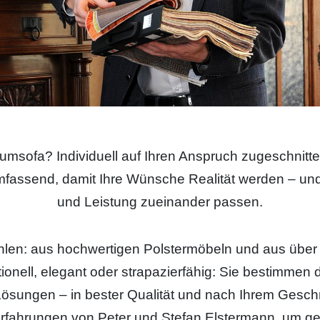
umsofa? Individuell auf Ihren Anspruch zugeschnitt
assend, damit Ihre Wünsche Realität werden – und 
und Leistung zueinander passen.
len: aus hochwertigen Polstermöbeln und aus über 
ionell, elegant oder strapazierfähig: Sie bestimmen
 Lösungen – in bester Qualität und nach Ihrem Gesc
 Erfahrungen von Peter und Stefan Elstermann, um g