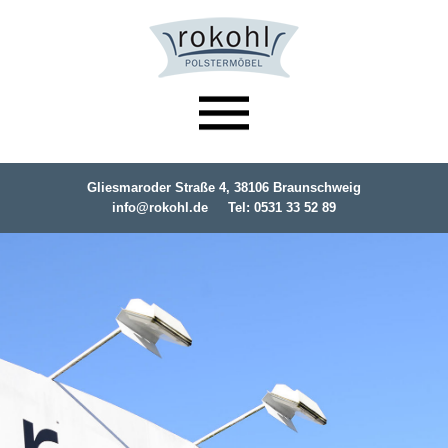
Rokohl Polstermöbel Braunschweig
Gliesmaroder Straße 4, 38106 Braunschweig
Angebote – Sale
info@rokohl.de
Tel: 0531 33 52 89
Businesskunden
Privatkunden
Restaurierung & Service
Über uns
Anfahrt – Kontakt
Impressum